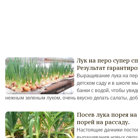
Лук на перо супер с
Результат гарантир
Выращивание лука на перо
детском саду и в школе мы
банки с водой, чтобы увиде
нежным зеленым луком, очень вкусно делать салаты, доба
Посев лука порея на 
порей на рассаду.
Настоящие дачники посто
выращивания новых овоще