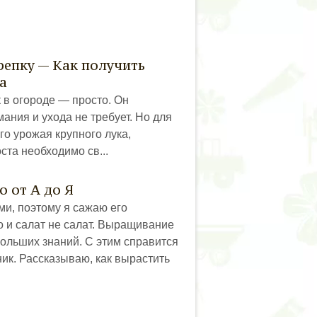
репку — Как получить
а
в огороде — просто. Он
ания и ухода не требует. Но для
о урожая крупного лука,
ста необходимо св...
о от А до Я
и, поэтому я сажаю его
о и салат не салат. Выращивание
больших знаний. С этим справится
к. Рассказываю, как вырастить