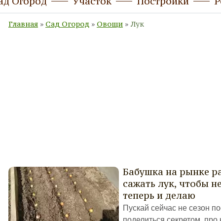
ад Огород
Участок
Постройки
Р
Главная
»
Сад Огород
»
Овощи
»
Лук
Бабушка на рынке ра
сажать лук, чтобы н
теперь и делаю
Пускай сейчас не сезон п
поделиться секретом, про