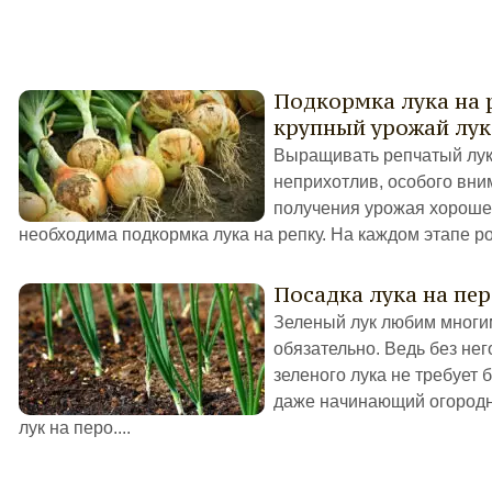
Подкормка лука на 
крупный урожай лук
Выращивать репчатый лук 
неприхотлив, особого вним
получения урожая хорошег
необходима подкормка лука на репку. На каждом этапе ро
Посадка лука на пер
Зеленый лук любим многим
обязательно. Ведь без нег
зеленого лука не требует 
даже начинающий огородни
лук на перо....