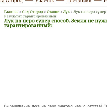
ад Огород
Участок
Постройки
Р
Главная
»
Сад Огород
»
Овощи
»
Лук
»
Лук на перо супер
Результат гарантированный!
Лук на перо супер способ. Земля не нуж
гарантированный!
Выращивание лука на перо знакомо нам с детства! Е