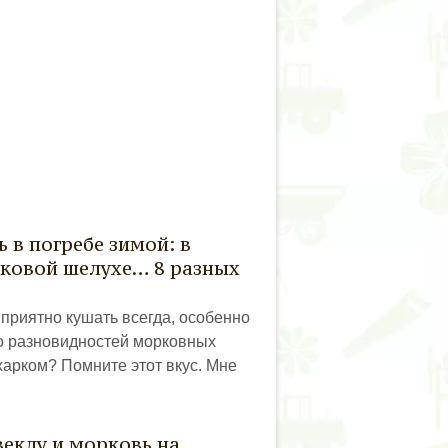
 в погребе зимой: в
уковой шелухе… 8 разных
приятно кушать всегда, особенно
ко разновидностей морковных
ахарком? Помните этот вкус. Мне
веклу и морковь на