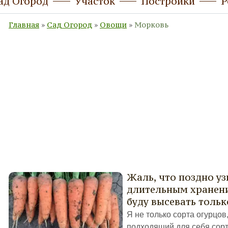
ад Огород
Участок
Постройки
Р
Главная
»
Сад Огород
»
Овощи
»
Морковь
Жаль, что поздно уз
длительным хранени
буду высевать тольк
Я не только сорта огурцов
подходящий для себя сорт