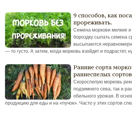
9 способов, как пос
прореживать.
Семена моркови мелкие и в
бороздку сыпать семена ср
высыпаются неравномерно,
— то густо. А затем, когда морковь взойдет и подрастет, ну
Ранние сорта морко
раннеспелых сортов
Скороспелую морковь рек
подзимнего сева, так и р
обильного урожая. В осно
продукцию для еды и на «пучок». Часто у этих сортов спе