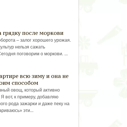
а грядку после моркови
борота – залог хорошего урожая.
культур нельзя сажать
егодня поговорим о моркови. ...
артире всю зиму и она не
воим способом
зный овощ, который активно
 Я вот, к примеру, добавляю
ого рода зажарки и даже пеку на
ариваюсь» эти...