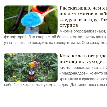
Рассказываю, чем я
после томатов и за
следующем году. Та
огурцов
Многие огородники знают, 
фитофторой. Это споры этой болезни может очень долго ж
узнать, пока не посадить на грядку томаты. Они сразу же 
Кока кола в огороде
помощник в уходе з
Кто-то привык запивать «
«Макдоналдсе», кому-то о
крылышки в красивой глаз
себе без «Кока-колы» уход за садом. Для меня кока кола в