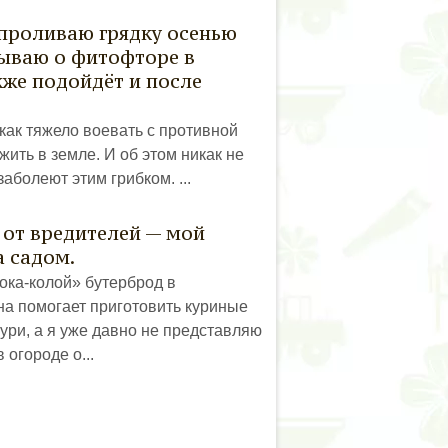
 проливаю грядку осенью
бываю о фитофторе в
кже подойдёт и после
как тяжело воевать с противной
ить в земле. И об этом никак не
заболеют этим грибком. ...
 от вредителей — мой
а садом.
Кока-колой» бутерброд в
на помогает приготовить куриные
ури, а я уже давно не представляю
 огороде о...