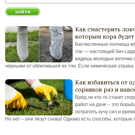
Как смастерить ловч
которым кора будет
Бесчисленные полчища му
тли — настоящий бич садо
видишь молодые веточки 
черными от облепившей их тли. Если химическая отрава о
Как избавиться от о
сорняков раз и навс
Вряд ли кто-то станет спо
работ на даче – это борьб
потратить кучу сил и врем
Но нет – они лезут снова! Однако есть способы, которые п