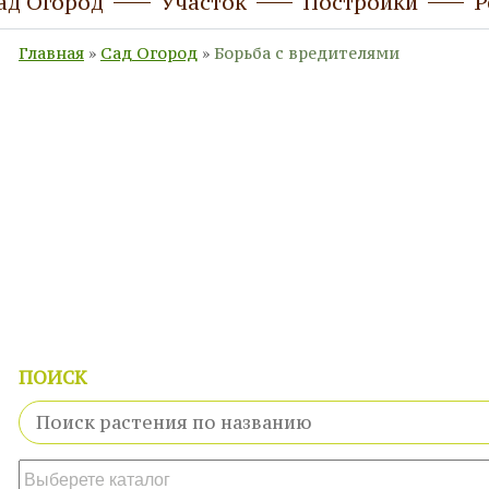
ад Огород
Участок
Постройки
Р
Главная
»
Сад Огород
»
Борьба с вредителями
ПОИСК