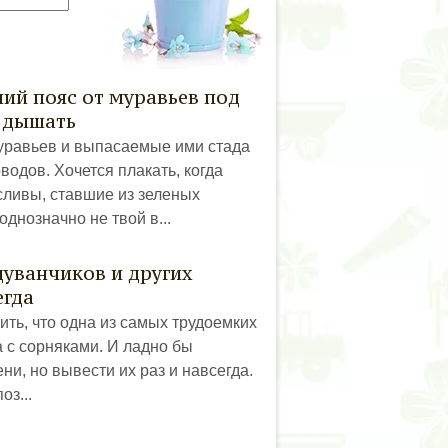
ий пояс от муравьев под
 дышать
равьев и выпасаемые ими стада
водов. Хочется плакать, когда
сливы, ставшие из зеленых
днозначно не твой в...
дуванчиков и других
егда
рить, что одна из самых трудоемких
а с сорняками. И ладно бы
ени, но вывести их раз и навсегда.
оз...