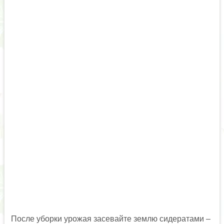
После уборки урожая засевайте землю сидератами –