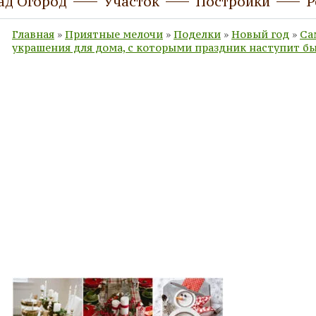
ад Огород
Участок
Постройки
Р
Главная
»
Приятные мелочи
»
Поделки
»
Новый год
»
Са
украшения для дома, с которыми праздник наступит бы