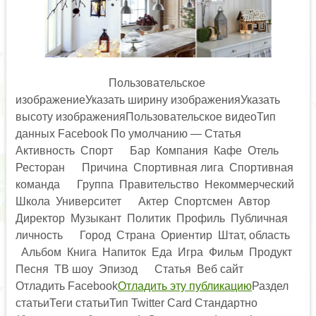
Пользовательское
изображениеУказать ширину изображенияУказать
высоту изображенияПользовательское видеоТип
данных Facebook По умолчанию — Статья
Активность Спорт Бар Компания Кафе Отель
Ресторан Причина Спортивная лига Спортивная
команда Группа Правительство Некоммерческий
Школа Университет Актер Спортсмен Автор
Директор Музыкант Политик Профиль Публичная
личность Город Страна Ориентир Штат, область
Альбом Книга Напиток Еда Игра Фильм Продукт
Песня ТВ шоу Эпизод Статья Веб сайт
Отладить Facebook
Отладить эту публикацию
Раздел
статьиТеги статьиТип Twitter Card Стандартно