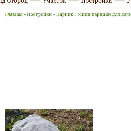
ад Огород
Участок
Постройки
Р
Главная
»
Постройки
»
Парник
»
Мини парники для дачи