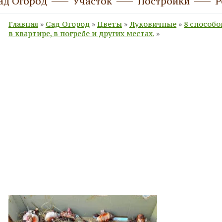
ад Огород
Участок
Постройки
Р
Главная
»
Сад Огород
»
Цветы
»
Луковичные
»
8 способо
в квартире, в погребе и других местах.
»