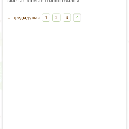
зиме так, чтобы его можно было и...
← предыдущая
1
2
3
4