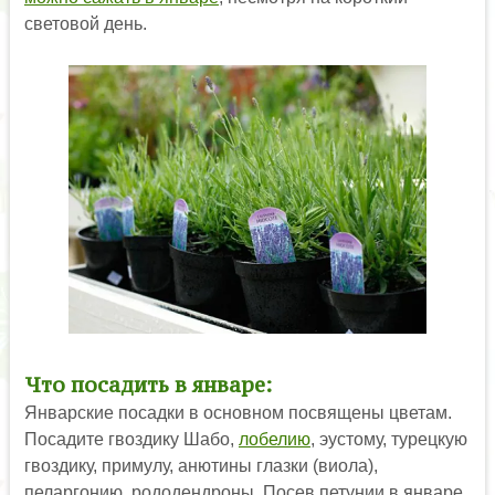
световой день.
Что посадить в январе:
Январские посадки в основном посвящены цветам.
Посадите гвоздику Шабо,
лобелию
, эустому, турецкую
гвоздику, примулу, анютины глазки (виола),
пеларгонию, рододендроны. Посев петунии в январе