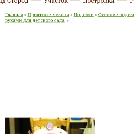
ад Огород
Участок
Постройки
Р
Главная
»
Приятные мелочи
»
Поделки
»
Осенние подел
руками для детского сада.
»