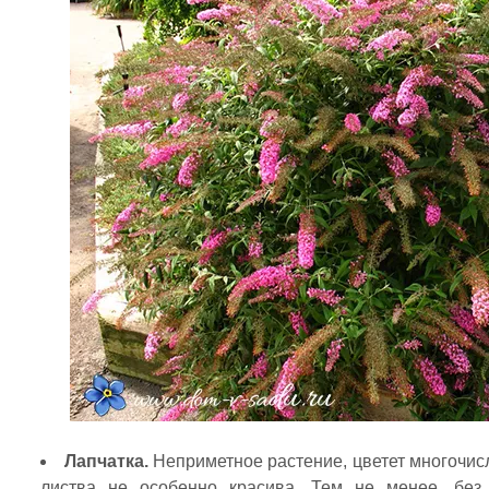
Лапчатка.
Неприметное растение, цветет многочис
листва не особенно красива. Тем не менее, без