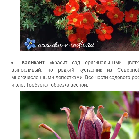
Каликант
украсит сад оригинальными цветка
выносливый, но редкий кустарник из Северно
многочисленными лепестками. Все части садового ра
июле. Требуется обрезка весной.