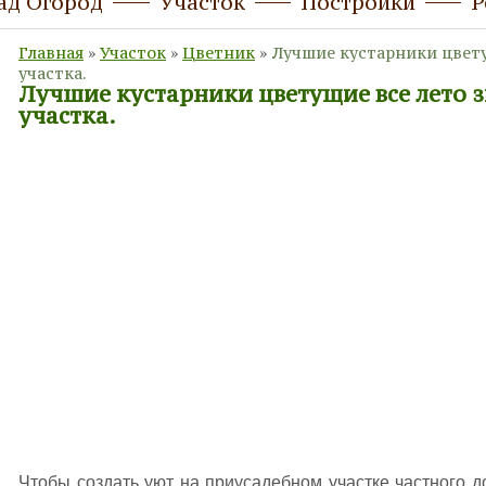
ад Огород
Участок
Постройки
Р
Главная
»
Участок
»
Цветник
»
Лучшие кустарники цвету
участка.
Лучшие кустарники цветущие все лето 
участка.
Чтобы создать уют на приусадебном участке частного д