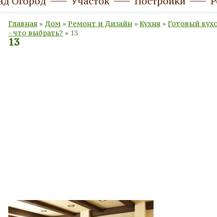
ад Огород
Участок
Постройки
Р
Главная
»
Дом
»
Ремонт и Дизайн
»
Кухня
»
Готовый кухо
- что выбрать?
»
13
13