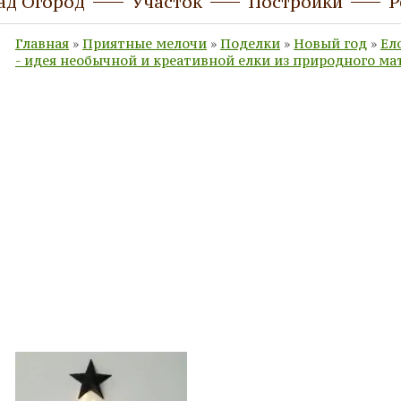
ад Огород
Участок
Постройки
Р
Главная
»
Приятные мелочи
»
Поделки
»
Новый год
»
Ел
- идея необычной и креативной елки из природного ма