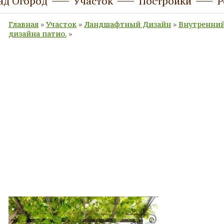
ад Огород
Участок
Постройки
Р
Главная
»
Участок
»
Ландшафтный Дизайн
»
Внутренний
дизайна патио.
»