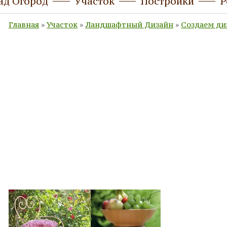
ад Огород
Участок
Постройки
Р
Главная
»
Участок
»
Ландшафтный Дизайн
»
Создаем ди