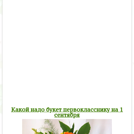
Какой надо букет первокласснику на 1
сентября