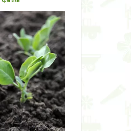
м крапивы
.