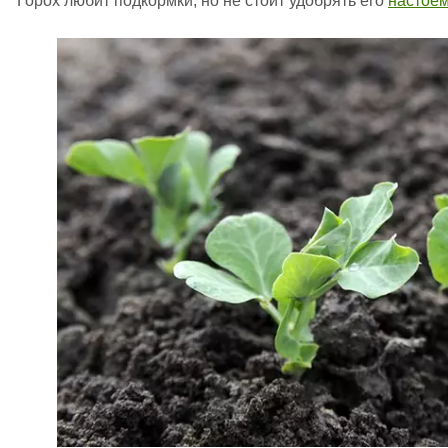
Горох любит подкормки, но не стоит удобрять его
настое