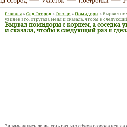
ад Огород
Участок
Постройки
Р
Главная
»
Сад Огород
»
Овощи
»
Помидоры
»
Вырвал пом
увидев это, отругала меня и сказала, чтобы в следующи
Вырвал помидоры с корнем, а соседка ув
и сказала, чтобы в следующий раз я сде
Задумывались ли вы хоть раз, что сфера огорода всегда 