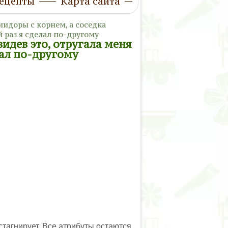
ецепты
Карта сайта
идоры с корнем, а соседка
й раз я сделал по-другому
идев это, отругала меня
лал по-другому
стагнирует. Все атрибуты остаются