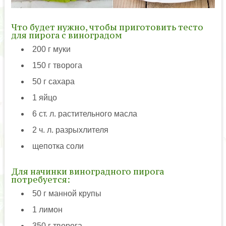
Что будет нужно, чтобы приготовить тесто
для пирога с виноградом
200 г муки
150 г творога
50 г сахара
1 яйцо
6 ст. л. растительного масла
2 ч. л. разрыхлителя
щепотка соли
Для начинки виноградного пирога
потребуется:
50 г манной крупы
1 лимон
350 г творога