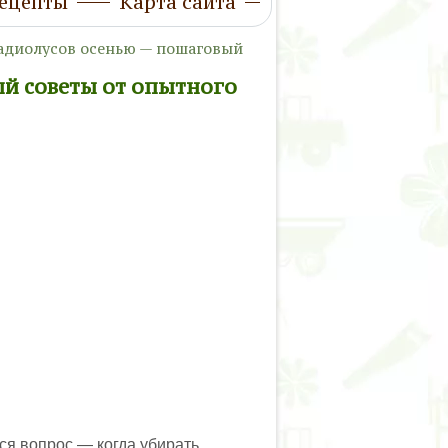
ецепты
Карта сайта
ладиолусов осенью — пошаговый
й советы от опытного
ся вопрос — когда убирать