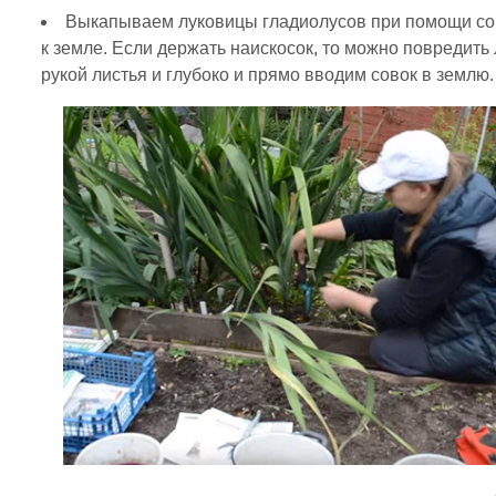
Выкапываем луковицы гладиолусов при помощи сов
к земле. Если держать наискосок, то можно повредит
рукой листья и глубоко и прямо вводим совок в землю.