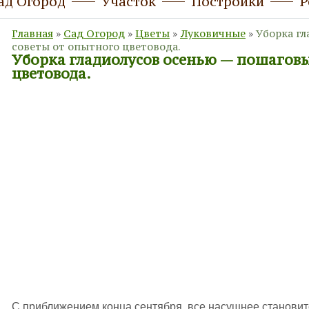
ад Огород
Участок
Постройки
Р
Главная
»
Сад Огород
»
Цветы
»
Луковичные
»
Уборка г
советы от опытного цветовода.
Уборка гладиолусов осенью — пошаговы
цветовода.
С приближением конца сентября, все насущнее становит