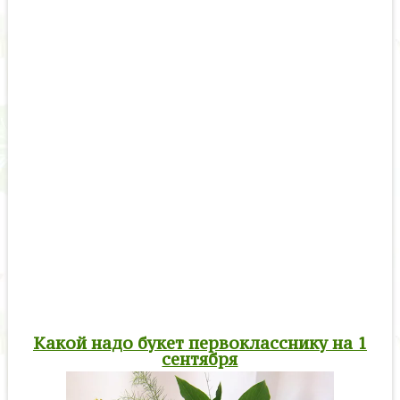
Какой надо букет первокласснику на 1
сентября