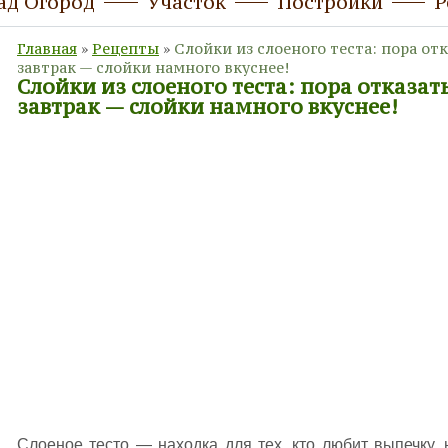
ад Огород
Участок
Постройки
Р
Главная
»
Рецепты
»
Слойки из слоеного теста: пора от
завтрак — слойки намного вкуснее!
Слойки из слоеного теста: пора отказат
завтрак — слойки намного вкуснее!
Слоеное тесто — находка для тех, кто любит выпечку, 