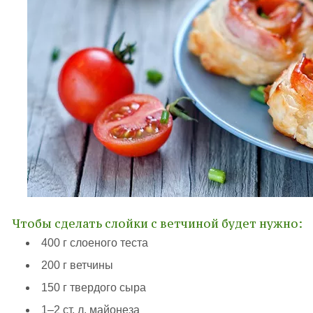
Чтобы сделать слойки с ветчиной будет нужно:
400 г слоеного теста
200 г ветчины
150 г твердого сыра
1–2 ст. л. майонеза