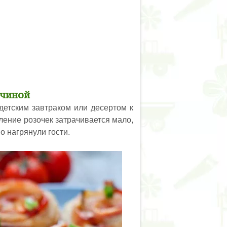
тчиной
детским завтраком или десертом к
вление розочек затрачивается мало,
о нагрянули гости.