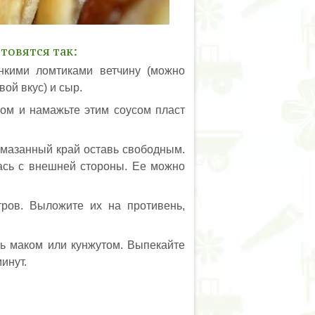
товятся так:
онкими ломтиками ветчину (можно
ой вкус) и сыр.
зом и намажьте этим соусом пласт
смазанный край оставь свободным.
лась с внешней стороны. Ее можно
тров. Выложите их на противень,
ь маком или кунжутом. Выпекайте
инут.