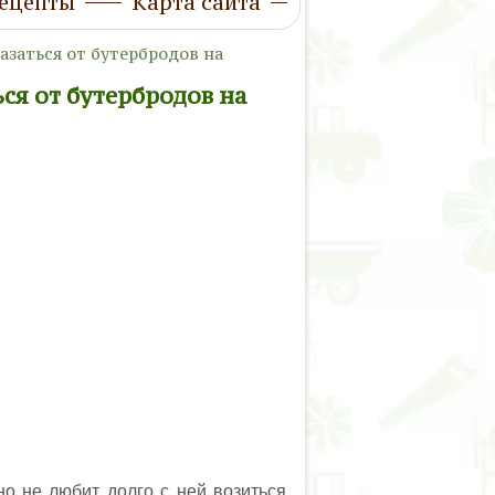
ецепты
Карта сайта
казаться от бутербродов на
ься от бутербродов на
но не любит долго с ней возиться.