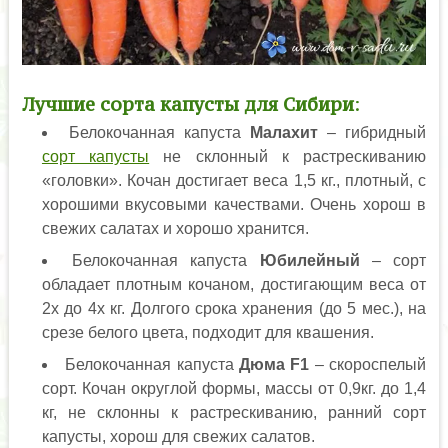
Лучшие сорта капусты для Сибири
:
Белокочанная капуста
Малахит
– гибридный
сорт капусты
не склонный к растрескиванию
«головки». Кочан достигает веса 1,5 кг., плотный, с
хорошими вкусовыми качествами. Очень хорош в
свежих салатах и хорошо хранится.
Белокочанная капуста
Юбилейный
– сорт
обладает плотным кочаном, достигающим веса от
2х до 4х кг. Долгого срока хранения (до 5 мес.), на
срезе белого цвета, подходит для квашения.
Белокочанная капуста
Дюма F1
– скороспелый
сорт. Кочан округлой формы, массы от 0,9кг. до 1,4
кг, не склонны к растрескиванию, ранний сорт
капусты, хорош для свежих салатов.