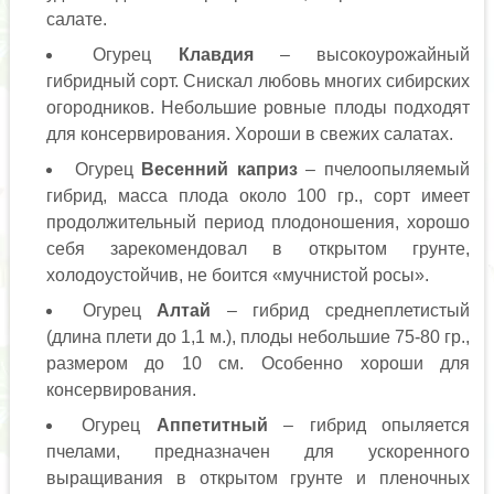
салате.
Огурец
Клавдия
– высокоурожайный
гибридный сорт. Снискал любовь многих сибирских
огородников. Небольшие ровные плоды подходят
для консервирования. Хороши в свежих салатах.
Огурец
Весенний каприз
– пчелоопыляемый
гибрид, масса плода около 100 гр., сорт имеет
продолжительный период плодоношения, хорошо
себя зарекомендовал в открытом грунте,
холодоустойчив, не боится «мучнистой росы».
Огурец
Алтай
– гибрид среднеплетистый
(длина плети до 1,1 м.), плоды небольшие 75-80 гр.,
размером до 10 см. Особенно хороши для
консервирования.
Огурец
Аппетитный
– гибрид опыляется
пчелами, предназначен для ускоренного
выращивания в открытом грунте и пленочных