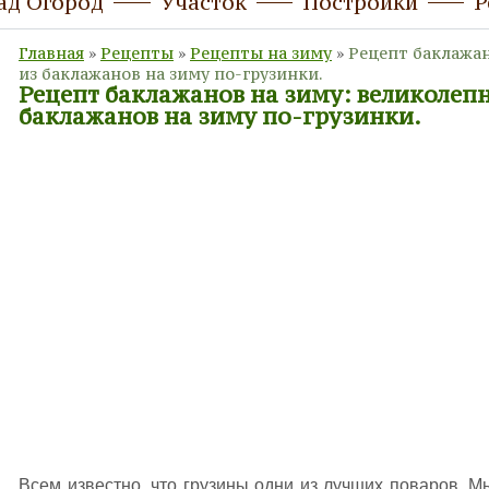
ад Огород
Участок
Постройки
Р
Главная
»
Рецепты
»
Рецепты на зиму
»
Рецепт баклажан
из баклажанов на зиму по-грузинки.
Рецепт баклажанов на зиму: великолепн
баклажанов на зиму по-грузинки.
Всем известно, что грузины одни из лучших поваров. М