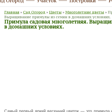
ад Огород
Участок
Постройки
Р
Главная
»
Сад Огород
»
Цветы
»
Многолетние цветы
»
Пр
Выращивание примулы из семян в домашних условиях.
Примула садовая многолетняя. Выращи
в домашних условиях.
Самый первый яркий весенний цветок — это примула 