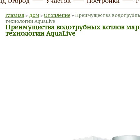
ад Огород
Участок
Постройки
Р
Главная
»
Дом
»
Отопление
»
Преимущества водотрубных
технологии AquaLive
Преимущества водотрубных котлов мар
технологии AquaLive