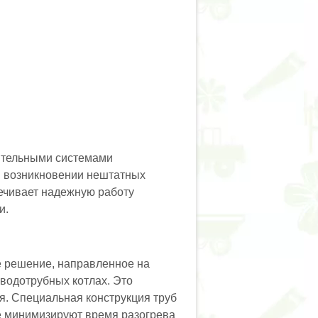
ительными системами
ри возникновении нештатных
печивает надежную работу
и.
е решение, направленное на
водотрубных котлах. Это
я. Специальная конструкция труб
е минимизируют время разогрева