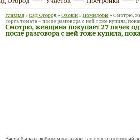
ад Огород
Участок
Постройки
Р
Главная
»
Сад Огород
»
Овощи
»
Помидоры
»
Смотрю, же
сорта томата – после разговора с ней тоже купила, пок
Смотрю, женщина покупает 27 пачек од
после разговора с ней тоже купила, по
Вчера была в любимом магазине, где просто огромный ас