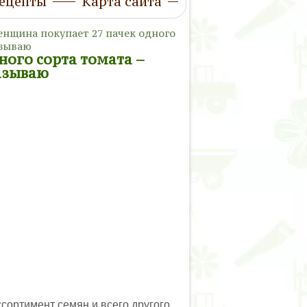
ецепты
Карта сайта
нщина покупает 27 пачек одного
азываю
ного сорта томата –
казываю
сортимент семян и всего другого,