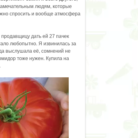
 замечательным людям, которые
ожно спросить и вообще атмосфера
т продавщицу дать ей 27 пачек
стало любопытно. Я извинилась за
гда выслушала её, сомнений не
помидор тоже нужен. Купила на
.