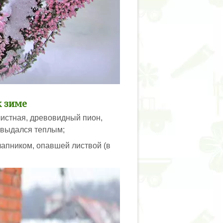
к зиме
листная, древовидный пион,
ь выдался теплым;
лапником, опавшей листвой (в