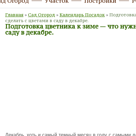
ад Огород
Участок
Постройки
Р
Главная
»
Сад Огород
»
Календарь Посадок
»
Подготовка
сделать с цветами в саду в декабре.
Подготовка цветника к зиме — что нужн
саду в декабре.
Декабрь, хоть и самый темный месяц в году, с самыми 