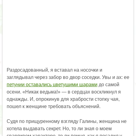
Раздосадованный, я вставал на носочки и
заглядывал через забор во двор соседки. Увы и ах: ее
петунии оставались цветущими шарами
до самой
осени. «Никак ведьма!» — в сердцах воскликнул я
однажды. И, опрокинув для храбрости стопку чая,
пошел к женщине требовать объяснений.
Судя по прищуренному взгляду Галины, женщина не
хотела выдавать секрет. Но, то ли зная о моем
сварливом характере, то ли помня, как я посадил у