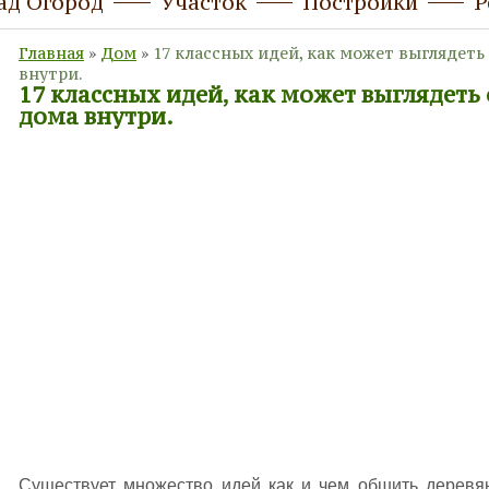
ад Огород
Участок
Постройки
Р
Главная
»
Дом
»
17 классных идей, как может выглядеть
внутри.
17 классных идей, как может выглядеть
дома внутри.
Существует множество идей как и чем обшить деревя