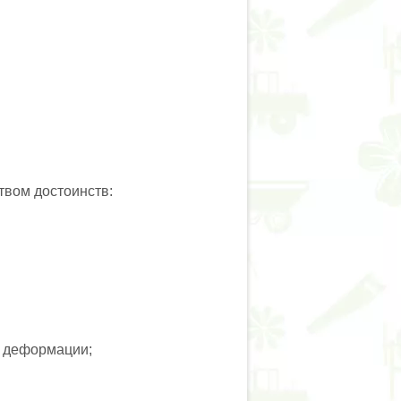
вом достоинств:
и деформации;