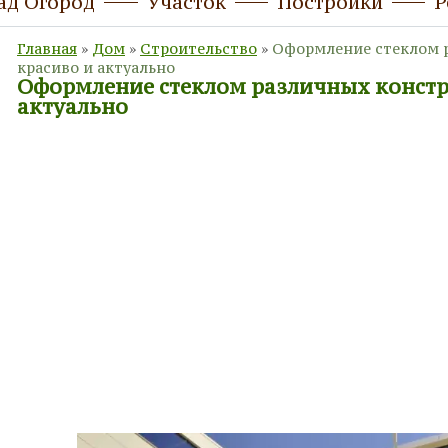
ад Огород
Участок
Постройки
Р
Главная
»
Дом
»
Строительство
»
Оформление стеклом р
красиво и актуально
Оформление стеклом различных констру
актуально