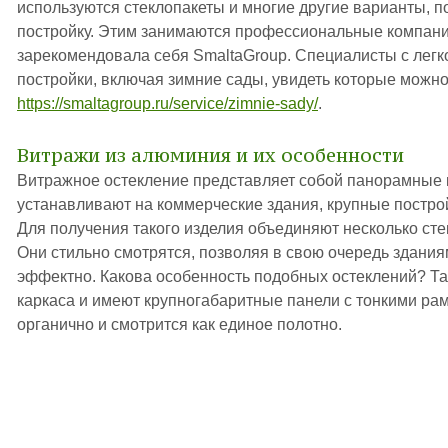
используются стеклопакеты и многие другие варианты,
постройку. Этим занимаются профессиональные компани
зарекомендовала себя SmaltaGroup. Специалисты с лег
постройки, включая зимние сады, увидеть которые можно
https://smaltagroup.ru/service/zimnie-sady/
.
Витражи из алюминия и их особенности
Витражное остекление представляет собой панорамные к
устанавливают на коммерческие здания, крупные постр
Для получения такого изделия объединяют несколько ст
Они стильно смотрятся, позволяя в свою очередь здани
эффектно. Какова особенность подобных остеклений? Т
каркаса и имеют крупногабаритные панели с тонкими ра
органично и смотрится как единое полотно.