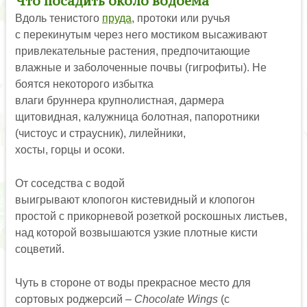
Что посадить около водоема
Вдоль тенистого
пруда
, протоки или ручья
с перекинутым через него мостиком высаживают
привлекательные растения, предпочитающие
влажные и заболоченные почвы (гигрофиты). Не
боятся некоторого избытка
влаги бруннера крупнолистная, дармера
щитовидная, калужница болотная, папоротники
(чистоус и страусник), лилейники,
хосты, горцы и осоки.
От соседства с водой
выигрывают клопогон кистевидный и клопогон
простой с прикорневой розеткой роскошных листьев,
над которой возвышаются узкие плотные кисти
соцветий.
Чуть в стороне от воды прекрасное место для
сортовых роджерсий –
Chocolate Wings
(с