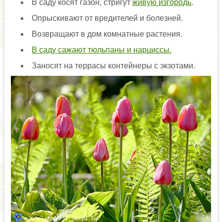
В саду косят газон, стригут
живую изгородь
.
Опрыскивают от вредителей и болезней.
Возвращают в дом комнатные растения.
В саду сажают тюльпаны и нарциссы.
Заносят на террасы контейнеры с экзотами.