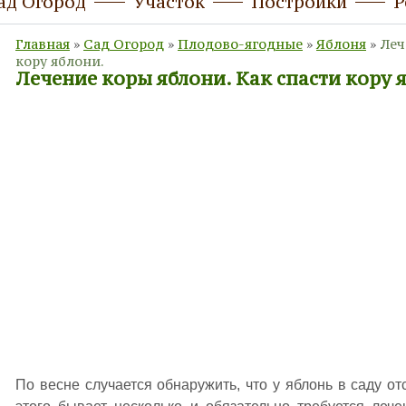
ад Огород
Участок
Постройки
Р
Главная
»
Сад Огород
»
Плодово-ягодные
»
Яблоня
»
Леч
кору яблони.
Лечение коры яблони. Как спасти кору 
По весне случается обнаружить, что у яблонь в саду от