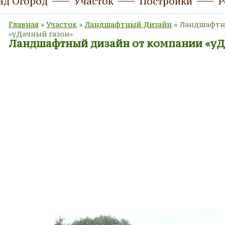
ад Огород
Участок
Постройки
Р
Главная
»
Участок
»
Ландшафтный Дизайн
»
Ландшафтн
«уДачный газон»
Ландшафтный дизайн от компании «уД