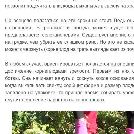
позволит подсчитать дни, когда выкапывать свеклу на хр
Но всецело полагаться на эти сроки не стоит. Ведь о
созревания. В реальности погода может существен
предполагается селекционерами. Существует мнение о т
на грядке, чем убрать ее слишком рано. Но это не кас
может смерзнуть (корнеплод на треть выглядывает из поч
В любом случае, ориентироваться полагается на внешни
достижение корнеплодами зрелости. Первым из них с
ботвы. Она начинает вянуть и сохнуть возле основания
когда выкапывать свеклу, сообщит форма и размер плодов
заявлено на упаковке, то пришло время собирать уро
служит появление наростов на корнеплодах.