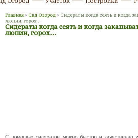
ад Огород
Участок
Постройки
Р
Главная
»
Сад Огород
»
Сидераты когда сеять и когда за
люпин, горох…
Сидераты когда сеять и когда закапыва
люпин, горох…
С помощью сидератов можно быстро и качественно 