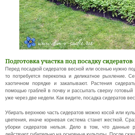
Подготовка участка под посадку сидератов
Перед посадкой сидератов весной или осенью нужно под
то потребуется перекопка и деликатное рыхление. С
хаотичном порядке и закапывают. Растения сидерат
помощью граблей в почву и рассыпать сверху готовый
уже через две недели. Как видите, посадка сидератов вес
Убирать верхнюю часть сидератов можно косой или куль
цветения, иначе корневая система станет жесткой. Ср
уборки сидератов нельзя. Дело в том, что данные 
действуют губительно на основные культуры. После ска