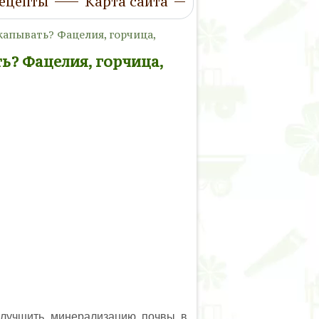
ецепты
Карта сайта
капывать? Фацелия, горчица,
ть? Фацелия, горчица,
улучшить минерализацию почвы в