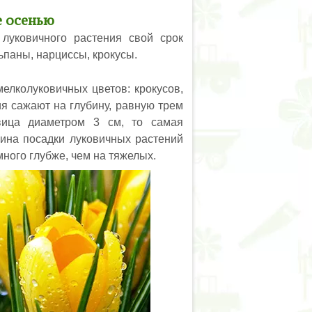
е осенью
луковичного растения свой срок
ьпаны, нарциссы, крокусы.
елколуковичных цветов: крокусов,
я сажают на глубину, равную трем
вица диаметром 3 см, то самая
бина посадки луковичных растений
много глубже, чем на тяжелых.