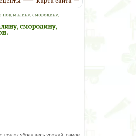
ецепты
Карта сайта
ю под малину, смородину,
алину, смородину,
он.
 с грядок убран весь урожай, самое