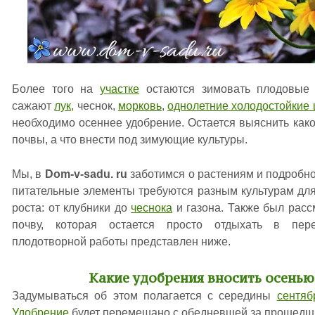
Более того на
участке
остаются зимовать плодовые 
сажают
лук,
чеснок,
морковь
,
однолетние холодостойкие 
необходимо осеннее удобрение. Остается выяснить как
почвы, а что внести под зимующие культуры.
Мы, в
Dom-v-sadu. ru
заботимся о растениям и подробно
питательные элементы требуются разным культурам дл
роста: от клубники до
чеснока
и газона. Также был расс
почву, которая остается просто отдыхать в пере
плодотворной работы представлен ниже.
Какие удобрения вносить осенью
Задумываться об этом полагается с середины
сентяб
Удобрение
будет перемешано с обедневшей за прошедш