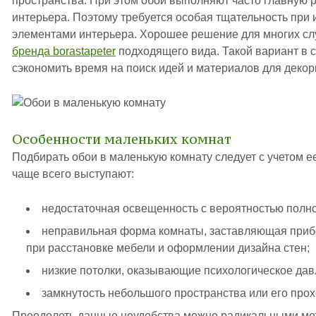
пространства. При этом обои выполняют часто главную р
интерьера. Поэтому требуется особая тщательность при 
элементами интерьера. Хорошее решение для многих сл
бренда borastapeter
подходящего вида. Такой вариант в с
сэкономить время на поиск идей и материалов для деко
Особенности маленьких комнат
Подбирать обои в маленькую комнату следует с учетом е
чаще всего выступают:
недостаточная освещенность с вероятностью полног
неправильная форма комнаты, заставляющая приб
при расстановке мебели и оформлении дизайна стен;
низкие потолки, оказывающие психологическое дав
замкнутость небольшого пространства или его прох
Преодолеть данные неудобства можно радикальными мет