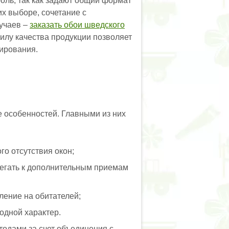
оль, так как задают общий формат
их выборе, сочетание с
учаев –
заказать обои шведского
илу качества продукции позволяет
рирования.
е особенностей. Главными из них
о отсутствия окон;
егать к дополнительным приемам
ление на обитателей;
одной характер.
одами за счет объединения с