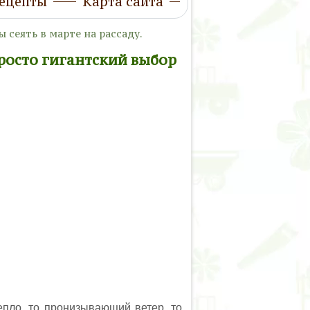
ецепты
Карта сайта
 сеять в марте на рассаду.
Просто гигантский выбор
епло, то пронизывающий ветер, то