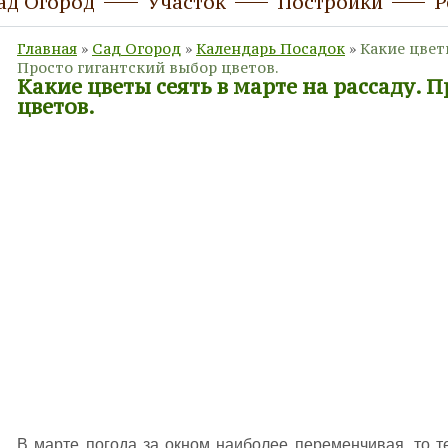
ад Огород
Участок
Постройки
Р
Главная
»
Сад Огород
»
Календарь Посадок
»
Какие цветы
Просто гигантский выбор цветов.
Какие цветы сеять в марте на рассаду. 
цветов.
В марте погода за окном наиболее переменчивая, то т