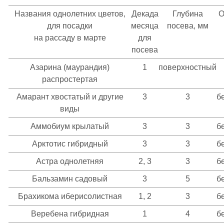
Названия однолетних цветов,
Декада
Глубина
О
для посадки
месяца
посева, мм
на рассаду в марте
для
посева
Азарина (маурандия)
1
поверхностный
распростертая
Амарант хвостатый и другие
3
3
б
виды
Аммобиум крылатый
3
3
б
Арктотис гибридный
3
3
б
Астра однолетняя
2, 3
3
б
Бальзамин садовый
3
5
б
Брахикома иберисолистная
1, 2
3
б
Веребена гибридная
1
4
б