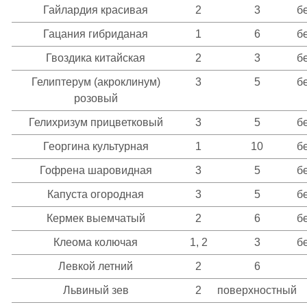
Гайлардия красивая
2
3
б
Гацания гибриданая
1
6
б
Гвоздика китайская
2
3
б
Гелиптерум (акроклинум)
3
5
б
розовый
Гелихризум прицветковый
3
5
б
Георгина культурная
1
10
б
Гофрена шаровидная
3
5
б
Капуста огородная
3
5
б
Кермек выемчатый
2
6
б
Клеома колючая
1, 2
3
б
Левкой летний
2
6
Львиный зев
2
поверхностный