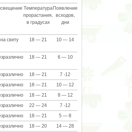
свещение
Температура
Появление
прорастания,
всходов,
в градусах
дни
на свету
18 — 21
10 — 14
езразлично
18 — 21
6 — 10
езразлично
18 — 21
7 -12
езразлично
18 — 21
10 — 12
езразлично
18 — 21
8 — 12
езразлично
22 — 24
7 -12
езразлично
18 — 21
5 — 8
езразлично
18 — 20
14 — 28