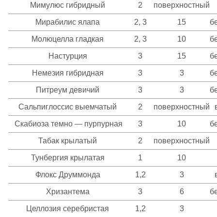
Мимулюс гибридный
2
поверхностный
Мирабилис ялапа
2, 3
15
б
Молюцелла гладкая
2, 3
10
б
Настурция
3
15
б
Немезия гибридная
3
3
б
Питреум девичий
3
3
б
Сальпиглоссис выемчатый
2
поверхностный
Скабиоза темно — пурпурная
3
10
б
Табак крылатый
2
поверхностный
Тунбергия крылатая
1
10
Флокс Друммонда
1,2
3
Хризантема
3
6
б
Целлозия серебристая
1,2
3