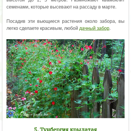
семенами, которые высевают на рассаду в марте.
Посадив эти вьющиеся растения около забора, вы
легко сделаете красивым, любой
дачный забор
.
5. Тунбергия крылатая