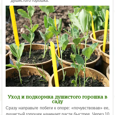
душистого горошка.
Уход и подкормка душистого горошка в
саду
Сразу направьте побеги к опоре: «почувствовав» ее,
душистый горошек начинает расти быстрее. Через 10