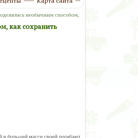
ецепты
Карта сайта
поделилась необычным способом,
м, как сохранить
ой в большей массе своей погибают