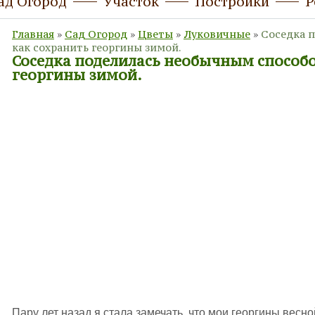
ад Огород
Участок
Постройки
Р
Главная
»
Сад Огород
»
Цветы
»
Луковичные
»
Соседка 
как сохранить георгины зимой.
Соседка поделилась необычным способо
георгины зимой.
Пару лет назад я стала замечать, что мои георгины весн