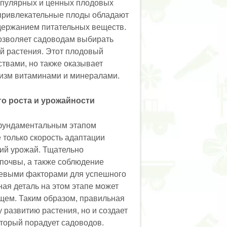
популярных и ценных плодовых
ё привлекательные плоды обладают
одержанием питательных веществ.
позволяет садоводам выбирать
й растения. Этот плодовый
ствами, но также оказывает
низм витаминами и минералами.
о роста и урожайности
 фундаментальным этапом
 только скорость адаптации
щий урожай. Тщательно
 почвы, а также соблюдение
чевыми факторами для успешного
ая деталь на этом этапе может
ущем. Таким образом, правильная
 развитию растения, но и создает
оторый порадует садоводов.