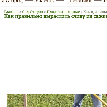
ад Огород
Участок
Постройки
Р
Главная
»
Сад Огород
»
Плодово-ягодные
»
Как правиль
Как правильно вырастить сливу из саже