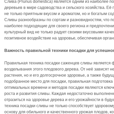
Слива (Prunus domestica) является одним из наиболее 
деревьев в мире садоводства и сельского хозяйства. Е
не только приятным вкусом и ароматом, но и богатым с
Сливы разнообразны по сортам и разновидностям, что 
наиболее подходящие для своего региона и предпочтени
культурный вид не только радует своими вкусовыми каче
позитивное воздействие на здоровье, обеспечивая орга
Важность правильной техники посадки для успешног
Правильная техника посадки саженцев сливы является
возделывания этого плодового дерева. От неё зависят не
растения, но и его долгосрочное здоровье, а также буду
подобранное место для посадки, правильная подготовка
оптимальных времени и методов посадки являются клю
роста и развития сливы. Каждая недостаточно выполненн
отразиться на здоровье дерева и его урожайности в буд
техника посадки сливы не только способствует здоровому
основу для обильного и качественного урожая плодов, к