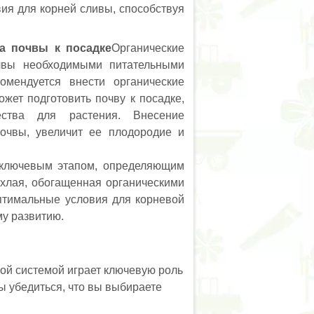
ия для корней сливы, способствуя
ка почвы к посадке
Органические
чвы необходимыми питательными
мендуется внести органические
ожет подготовить почву к посадке,
ества для растения. Внесение
почвы, увеличит ее плодородие и
 ключевым этапом, определяющим
хлая, обогащенная органическими
птимальные условия для корневой
му развитию.
ой системой играет ключевую роль
ы убедиться, что вы выбираете