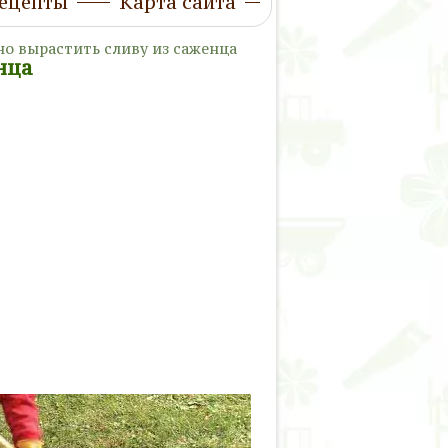
ецепты
Карта сайта
но вырастить сливу из саженца
нца