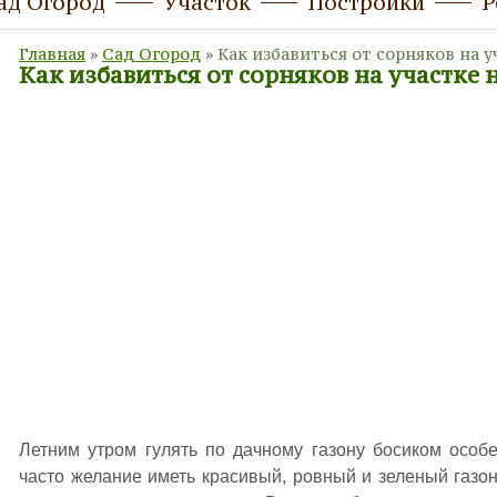
ад Огород
Участок
Постройки
Р
Главная
»
Сад Огород
»
Как избавиться от сорняков на 
Как избавиться от сорняков на участке
Летним утром гулять по дачному газону босиком особ
часто желание иметь красивый, ровный и зеленый газо