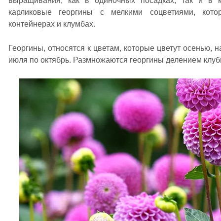
выращивания, как в одиночных посадках, так и в 
карликовые георгины с мелкими соцветиями, кот
контейнерах и клумбах.
Георгины, относятся к цветам, которые цветут осенью, н
июля по октябрь. Размножаются георгины делением клуб