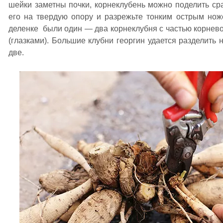
шейки заметны почки, корнеклубень можно поделить сра
его на твердую опору и разрежьте тонким острым нож
деленке были один — два корнеклубня с частью корнев
(глазками). Большие клубни георгин удается разделить 
две.