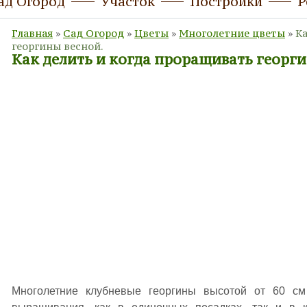
ад Огород
Участок
Постройки
Р
Главная
»
Сад Огород
»
Цветы
»
Многолетние цветы
»
Ка
георгины весной.
Как делить и когда проращивать георги
Многолетние клубневые георгины высотой от 60 с