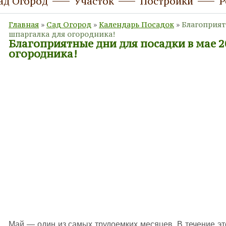
ад Огород
Участок
Постройки
Р
Главная
»
Сад Огород
»
Календарь Посадок
»
Благоприят
шпаргалка для огородника!
Благоприятные дни для посадки в мае 
огородника!
Май — один из самых трудоемких месяцев. В течение эт