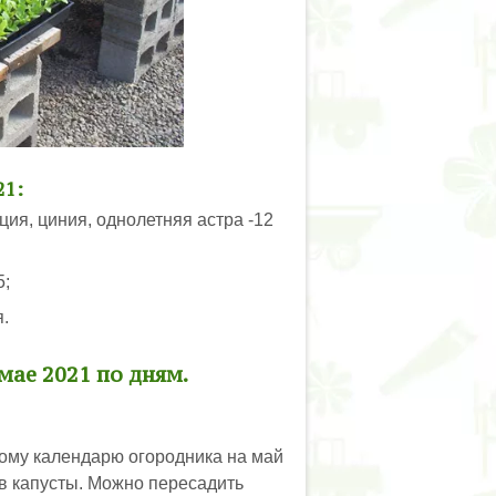
21:
ция, циния, однолетняя астра -12
5;
я.
мае 2021 по дням.
ному календарю огородника на май
ов капусты. Можно пересадить